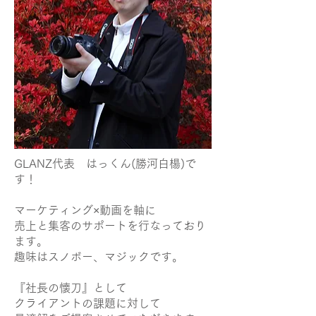
GLANZ代表 はっくん(勝河白楊)で
す！
マーケティング×動画を軸に
売上と集客のサポートを行なっており
ます。
趣味はスノボー、マジックです。
『社長の懐刀』として
クライアントの課題に対して