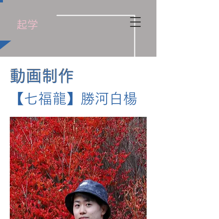
​起学
動画制作
【七福龍】勝河白楊