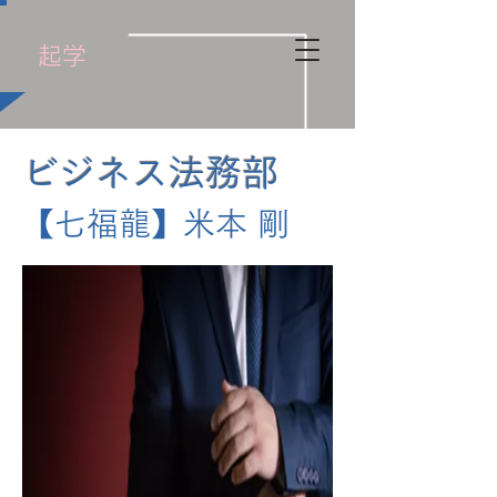
​起学
ビジネス法務部
【七福龍】米本 剛