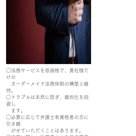
◯法務サービスを低価格で、貴社様だ
けの
オーダーメイド法務体制の構築と維
持。
◯トラブルは未然に防ぎ、裁判化を回
避し
ます。
◯必要に応じて弁護士有資格者の方に
引き継
がせていただくことはあります。