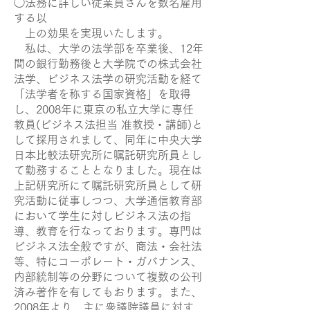
◯法務に詳しい従業員さんを数名雇用
する以
上の効果を実現いたします。
私は、大学の法学部を卒業後、12年
間の銀行勤務後と大学院での株式会社
法学、ビジネス法学の研究活動を経て
「法学者を称する国家資格」を取得
し、2008年に東京の私立大学に専任
教員(ビジネス法担当 准教授・講師)と
して採用されまして、同年に中央大学
日本比較法研究所に嘱託研究所員とし
て勤務することとなりました。現在は
上記研究所にて嘱託研究所員として研
究活動に従事しつつ、大学通信教育部
において学生に対しビジネス法の指
導、教育を行なっております。専門は
ビジネス法全般ですが、商法・会社法
等、特にコーポレート・ガバナンス、
内部統制等の分野について複数の公刊
済み著作を有してもおります。また、
2008年より、主に衆議院議員に対す